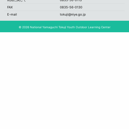
FAX
0835-56-0130
E-mail
tokuji@niye.go.jp
© 2026 National Yamaguchi Tokuji Youth Outdoor Learning Center