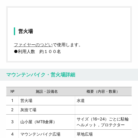
営火場
ファイヤーのつどい
で使用します。
●利用人数 約１００名
マウンテンバイク・営火場詳細
№
施設・設備名
概要（内容・数量）
1
営火場
水道
2
灰捨て場
サイズ（16~24）ごとに駐輪
3
山小屋（MTB倉庫）
ヘルメット，プロテクター
4
マウンテンバイク広場
草地広場