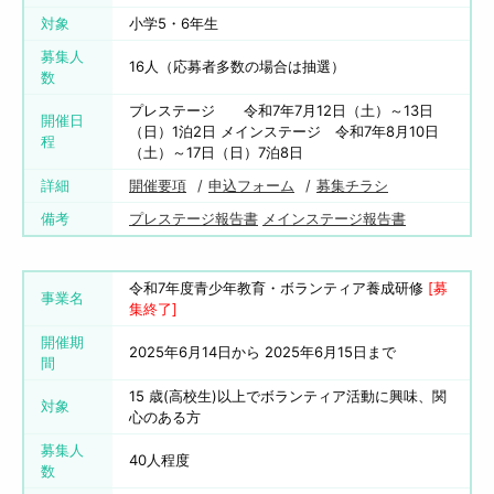
対象
小学5・6年生
募集人
16人（応募者多数の場合は抽選）
数
プレステージ 令和7年7月12日（土）～13日
開催日
（日）1泊2日 メインステージ 令和7年8月10日
程
（土）～17日（日）7泊8日
詳細
開催要項
申込フォーム
募集チラシ
備考
プレステージ報告書
メインステージ報告書
令和7年度青少年教育・ボランティア養成研修
[募
事業名
集終了]
開催期
2025年6月14日から 2025年6月15日まで
間
15 歳(高校生)以上でボランティア活動に興味、関
対象
心のある方
募集人
40人程度
数