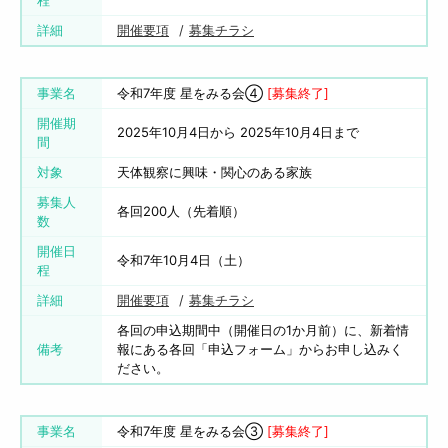
程
詳細
開催要項
募集チラシ
事業名
令和7年度 星をみる会④
[募集終了]
開催期
2025年10月4日から 2025年10月4日まで
間
対象
天体観察に興味・関心のある家族
募集人
各回200人（先着順）
数
開催日
令和7年10月4日（土）
程
詳細
開催要項
募集チラシ
各回の申込期間中（開催日の1か月前）に、新着情
備考
報にある各回「申込フォーム」からお申し込みく
ださい。
事業名
令和7年度 星をみる会③
[募集終了]