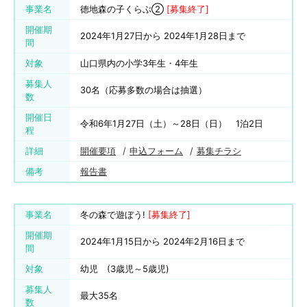
事業名
徳地森の子くらぶ②
[募集終了]
開催期
2024年1月27日から 2024年1月28日まで
間
対象
山口県内の小学3年生・4年生
募集人
30名（応募多数の場合は抽選）
数
開催日
令和6年1月27日（土）～28日（日） 1泊2日
程
詳細
開催要項
申込フォーム
募集チラシ
備考
報告書
事業名
冬の森で遊ぼう!
[募集終了]
開催期
2024年1月15日から 2024年2月16日まで
間
対象
幼児 (3歳児～5歳児)
募集人
最大35名
数