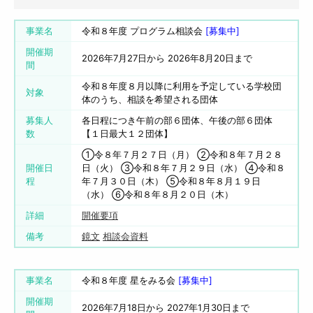
事業名
令和８年度 プログラム相談会
[募集中]
開催期
2026年7月27日から 2026年8月20日まで
間
令和８年度８月以降に利用を予定している学校団
対象
体のうち、相談を希望される団体
募集人
各日程につき午前の部６団体、午後の部６団体
数
【１日最大１２団体】
➀令８年７月２７日（月） ➁令和８年７月２８
開催日
日（火） ➂令和８年７月２９日（水） ➃令和８
程
年７月３０日（木） ⑤令和８年８月１９日
（水） ⑥令和８年８月２０日（木）
詳細
開催要項
備考
鏡文
相談会資料
事業名
令和８年度 星をみる会
[募集中]
開催期
2026年7月18日から 2027年1月30日まで