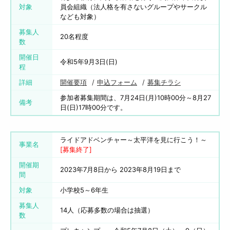
対象
員会組織（法人格を有さないグループやサークル
なども対象）
募集人
20名程度
数
開催日
令和5年9月3日(日)
程
詳細
開催要項
申込フォーム
募集チラシ
参加者募集期間は、7月24日(月)10時00分～8月27
備考
日(日)17時00分です。
ライドアドベンチャー～太平洋を見に行こう！～
事業名
[募集終了]
開催期
2023年7月8日から 2023年8月19日まで
間
対象
小学校5～6年生
募集人
14人（応募多数の場合は抽選）
数