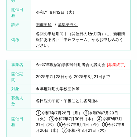
数
開催日
令和7年8月12日（火）
程
詳細
開催要項
募集チラシ
各回の申込期間中（開催日の1か月前）に、新着情
備考
報にある各回「申込フォーム」からお申し込みく
ださい。
事業名
令和7年度宿泊学習等利用者合同説明会
[募集終了]
開催期
2025年7月28日から 2025年8月21日まで
間
対象
今年度利用の学校団体等
募集人
各日程の午前・午後ごとに各6団体
数
➀令和7年7月28日（月） ➁令和7年7月29日
開催日
（火） ➂令和7年7月30日（水） ➃令和7年7月
程
31日（木） ➄令和7年8月1日（金） ⑥令和7年8
月20日（水） ⑦令和7年8月21日（木）