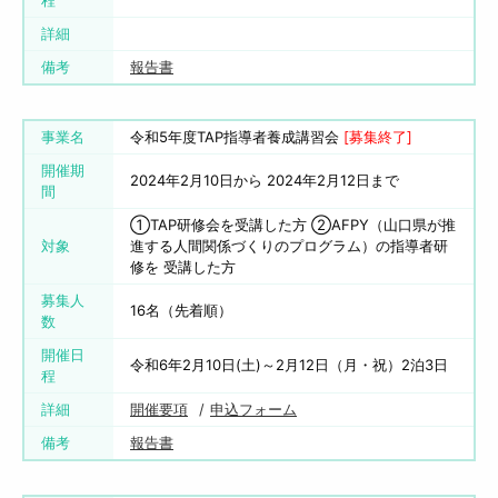
程
詳細
備考
報告書
事業名
令和5年度TAP指導者養成講習会
[募集終了]
開催期
2024年2月10日から 2024年2月12日まで
間
①TAP研修会を受講した方 ②AFPY（山口県が推
対象
進する人間関係づくりのプログラム）の指導者研
修を 受講した方
募集人
16名（先着順）
数
開催日
令和6年2月10日(土)～2月12日（月・祝）2泊3日
程
詳細
開催要項
申込フォーム
備考
報告書