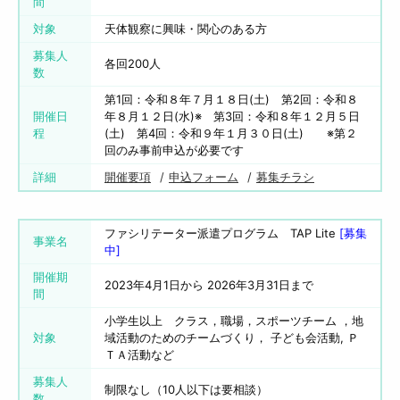
間
対象
天体観察に興味・関心のある方
募集人
各回200人
数
第1回：令和８年７月１８日(土) 第2回：令和８
開催日
年８月１２日(水)※ 第3回：令和８年１２月５日
程
(土) 第4回：令和９年１月３０日(土) ※第２
回のみ事前申込が必要です
詳細
開催要項
申込フォーム
募集チラシ
ファシリテーター派遣プログラム TAP Lite
[募集
事業名
中]
開催期
2023年4月1日から 2026年3月31日まで
間
小学生以上 クラス，職場，スポーツチーム ，地
対象
域活動のためのチームづくり， 子ども会活動, Ｐ
ＴＡ活動など
募集人
制限なし（10人以下は要相談）
数