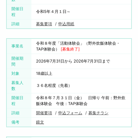
開催日
令和5年４月１日～
程
詳細
募集要項
申込用紙
令和８年度「活動体験会」（野外炊飯体験会・
事業名
TAP体験会）
[募集終了]
開催期
2026年7月31日から 2026年7月31日まで
間
対象
18歳以上
募集人
３６名程度（先着）
数
開催日
令和８年７月３１日（金） 日帰り 午前：野外炊
程
飯体験会 午後：TAP体験会
詳細
開催要項
申込フォーム
募集チラシ
備考
鏡文