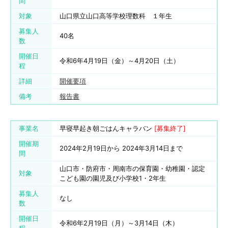
間
対象
山口県立山口高等学校理数科 １年生
募集人
40名
数
開催日
令和6年4月19日（金）～4月20日（土）
程
詳細
開催要項
備考
報告書
事業名
早寝早起き朝ごはんキャラバン
[募集終了]
開催期
2024年2月19日から 2024年3月14日まで
間
山口市・防府市・周南市の保育園・幼稚園・認定
対象
こども園の園児及び小学校1・2年生
募集人
なし
数
開催日
令和6年2月19日（月）～3月14日（木）