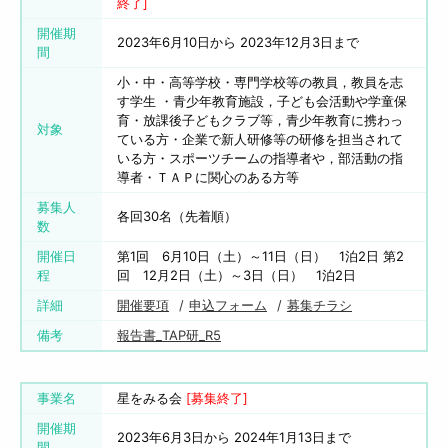
終了]
開催期
2023年6月10日から 2023年12月3日まで
間
小・中・高等学校・専門学校等の教員，教員を志
す学生 ・青少年教育施設，子ども会活動や学童保
育・放課後子どもクラブ等，青少年教育に携わっ
対象
ている方・企業で新人研修等の研修を担当されて
いる方・スポーツチームの指導者や，部活動の指
導者・ＴＡＰに関心のある方等
募集人
各回30名（先着順）
数
開催日
第1回 6月10日（土）～11日（日） 1泊2日 第2
程
回 12月2日（土）～3日（日） 1泊2日
詳細
開催要項
申込フォーム
募集チラシ
備考
報告書_TAP研_R5
事業名
星をみる会
[募集終了]
開催期
2023年6月3日から 2024年1月13日まで
間