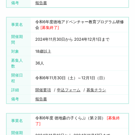
備考
報告書
令和6年度徳地アドベンチャー教育プログラム研修
事業名
会
[募集終了]
開催期
2024年11月30日から 2024年12月1日まで
間
対象
18歳以上
募集人
36人
数
開催日
令和6年11月30日（土）～12月1日（日）
程
詳細
開催要項
申込フォーム
募集チラシ
備考
報告書
令和6年度 徳地森の子くらぶ（第２回）
[募集終
事業名
了]
開催期