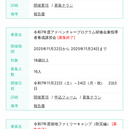
詳細
開催要項
募集チラシ
備考
報告書
令和7年度アドベンチャープログラム研修会兼指導
事業名
者養成講習会
[募集終了]
開催期
2025年11月22日から 2025年11月24日まで
間
対象
18歳以上
募集人
16人
数
開催日
令和7年11月22日（土）～24日（月・祝） 2泊3
程
日
詳細
開催要項
申込フォーム
募集チラシ
備考
報告書
令和7年度徳地ファミリーキャンプ（防災編）
[募
事業名