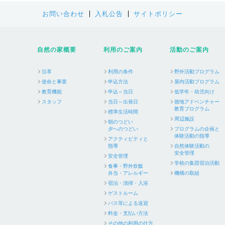
お問い合わせ
入札公告
サイトポリシー
自然の家概要
利用のご案内
活動のご案内
沿革
利用の条件
野外活動プログラム
使命と事業
申込方法
屋内活動プログラム
教育機能
申込～当日
低学年・幼児向け
スタッフ
当日～出発日
徳地アドベンチャー
教育プログラム
標準生活時間
周辺施設
朝のつどい
夕へのつどい
プログラムの企画と
体験活動の指導
アクティビティと
指導
自然体験活動の
安全管理
安全管理
学校の集団宿泊活動
食事・野外炊飯
弁当・アレルギー
機構の取組
宿泊・清掃・入浴
ゲストルーム
バス等による送迎
料金・支払い方法
その他の利用の仕方