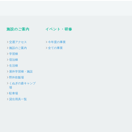
施設のご案内
イベント・研修
交通アクセス
今年度の事業
施設のご案内
全ての事業
学習棟
宿泊棟
生活棟
屋外学習棟・施設
野外炊飯場
くぬぎの森キャンプ
場
駐車場
貸出用具一覧